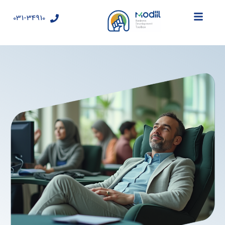
رش
ه
031-34910
حتوا