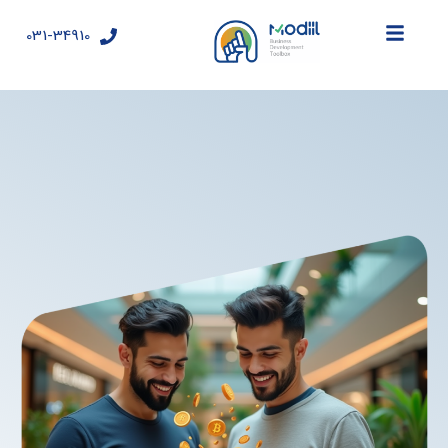
رش
ه
031-34910
حتوا